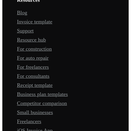
Resources
Blog
Invoice template
Support
Resource hub
For construction
For auto repair
For freelancers
For consultants
Receipt template
Business plan templates
Competitor comparison
Small businesses
Freelancers
iOS Invoice App